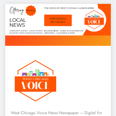
Skip
to
content
West Chicago Voice : Local
West Chicago Voice News Newspaper – Digital for