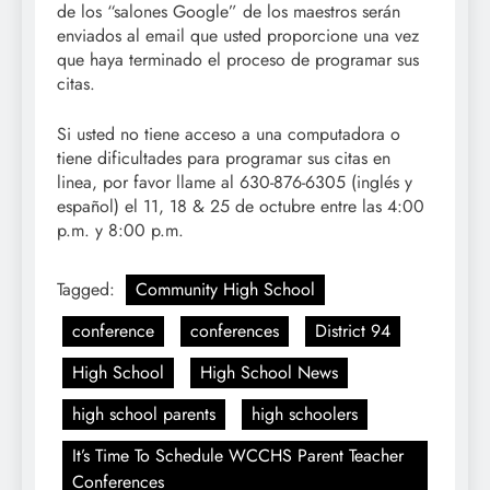
de los “salones Google” de los maestros serán
enviados al email que usted proporcione una vez
que haya terminado el proceso de programar sus
citas.
Si usted no tiene acceso a una computadora o
tiene dificultades para programar sus citas en
linea, por favor llame al 630-876-6305 (inglés y
español) el 11, 18 & 25 de octubre entre las 4:00
p.m. y 8:00 p.m.
Tagged:
Community High School
conference
conferences
District 94
High School
High School News
high school parents
high schoolers
It’s Time To Schedule WCCHS Parent Teacher
Conferences