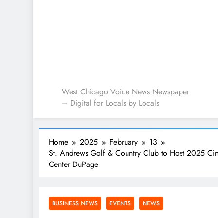
West Chicago Voice : L
West Chicago Voice News Newspaper
– Digital for Locals by Locals
Home
2025
February
13
St. Andrews Golf & Country Club to Host 2025 Cin
Center DuPage
BUSINESS NEWS
EVENTS
NEWS