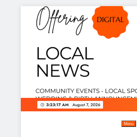
Skip
to
content
3:23:18 AM
August 7, 2026
Menu