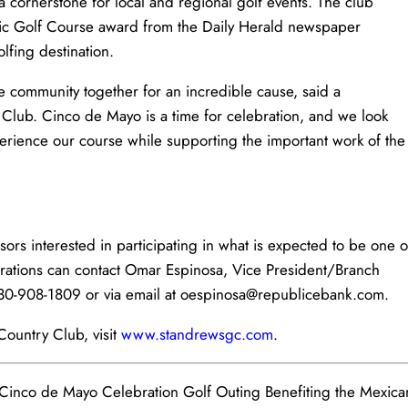
a cornerstone for local and regional golf events. The club
blic Golf Course award from the Daily Herald newspaper
olfing destination.
e community together for an incredible cause, said a
Club. Cinco de Mayo is a time for celebration, and we look
perience our course while supporting the important work of the
rs interested in participating in what is expected to be one o
rations can contact Omar Espinosa, Vice President/Branch
630-908-1809 or via email at oespinosa@republicebank.com.
ountry Club, visit
www.standrewsgc.com
.
Cinco de Mayo Celebration Golf Outing Benefiting the Mexica