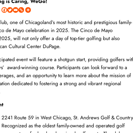
ng is Caring, WeGo!
ub, one of Chicagoland’s most historic and prestigious family-
inco de Mayo celebration in 2025. The Cinco de Mayo
5, will not only offer a day of top-tier golfing but also
ican Cultural Center DuPage.
pated event will feature a shotgun start, providing golfers wit
s’ award-winning course. Participants can look forward to a
everages, and an opportunity to learn more about the mission of
tion dedicated to fostering a strong and vibrant regional
.
nt
at 2241 Route 59 in West Chicago, St. Andrews Golf & Country
ry. Recognized as the oldest family-owned and operated golf