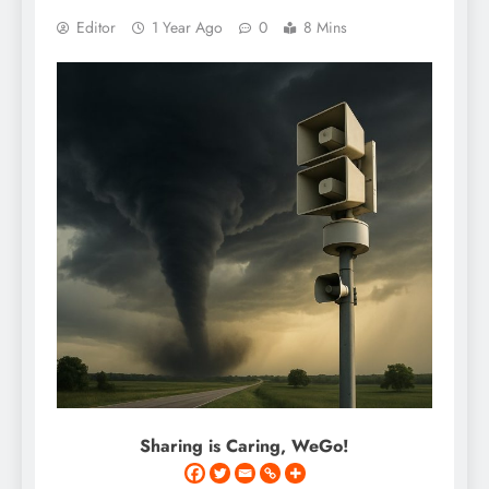
Editor
1 Year Ago
0
8 Mins
Sharing is Caring, WeGo!