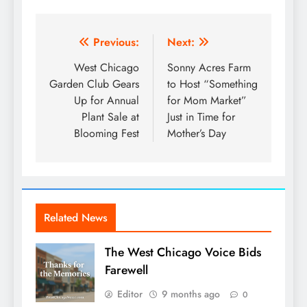
Post
Previous:
Next:
navigation
West Chicago
Sonny Acres Farm
Garden Club Gears
to Host “Something
Up for Annual
for Mom Market”
Plant Sale at
Just in Time for
Blooming Fest
Mother’s Day
Related News
The West Chicago Voice Bids
Farewell
Editor
9 months ago
0