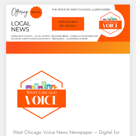
Skip
to
content
West Chicago Voice : Local
West Chicago Voice News Newspaper – Digital for