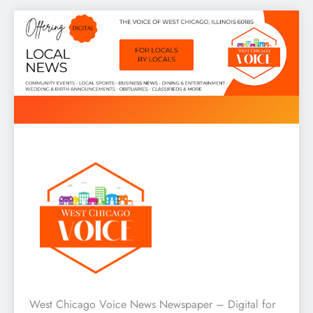
Skip
to
content
West Chicago Voice : Local
West Chicago Voice News Newspaper – Digital for