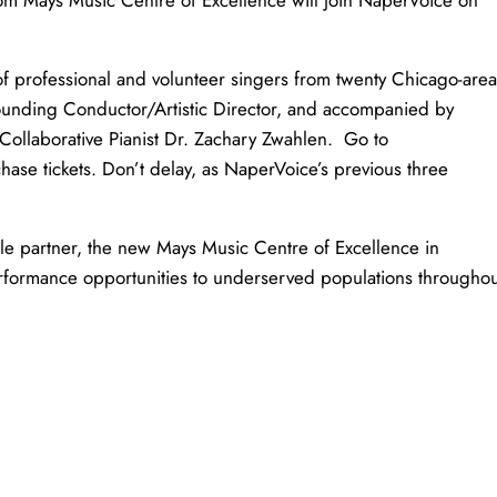
 Mays Music Centre of Excellence will join NaperVoice on
f professional and volunteer singers from twenty Chicago-area
ounding Conductor/Artistic Director, and accompanied by
 Collaborative Pianist Dr. Zachary Zwahlen. Go to
ase tickets. Don’t delay, as NaperVoice’s previous three
able partner, the new Mays Music Centre of Excellence in
erformance opportunities to underserved populations throughou