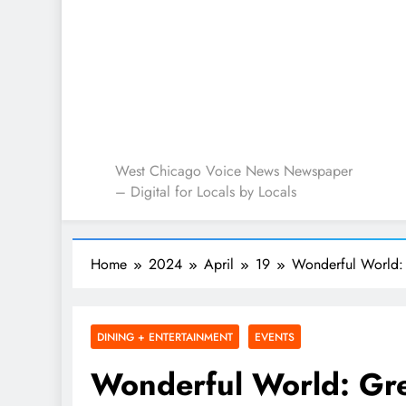
West Chicago Voice : L
West Chicago Voice News Newspaper
– Digital for Locals by Locals
Home
2024
April
19
Wonderful World: 
DINING + ENTERTAINMENT
EVENTS
Wonderful World: Gre