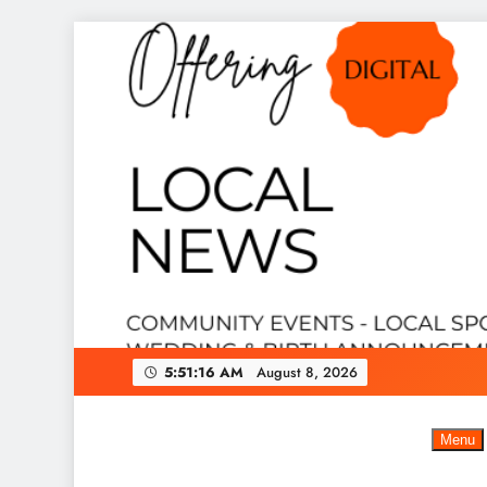
Skip
to
content
5:51:17 AM
August 8, 2026
Menu