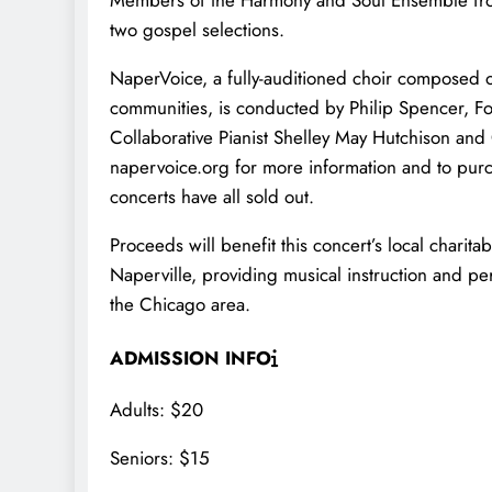
Members of the Harmony and Soul Ensemble from
two gospel selections.
NaperVoice, a fully-auditioned choir composed o
communities, is conducted by Philip Spencer, F
Collaborative Pianist Shelley May Hutchison and
napervoice.org for more information and to purch
concerts have all sold out.
Proceeds will benefit this concert’s local charit
Naperville, providing musical instruction and p
the Chicago area.
ADMISSION INFO
Adults: $20
Seniors: $15