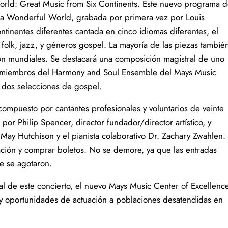
World: Great Music from Six Continents. Este nuevo programa 
 a Wonderful World, grabada por primera vez por Louis
tinentes diferentes cantada en cinco idiomas diferentes, el
, folk, jazz, y géneros gospel. La mayoría de las piezas tambié
ón mundiales. Se destacará una composición magistral de uno
Los miembros del Harmony and Soul Ensemble del Mays Music
 dos selecciones de gospel.
ompuesto por cantantes profesionales y voluntarios de veinte
or Philip Spencer, director fundador/director artístico, y
 May Hutchison y el pianista colaborativo Dr. Zachary Zwahlen.
ción y comprar boletos. No se demore, ya que las entradas
ce se agotaron.
cal de este concierto, el nuevo Mays Music Center of Excellenc
l y oportunidades de actuación a poblaciones desatendidas en