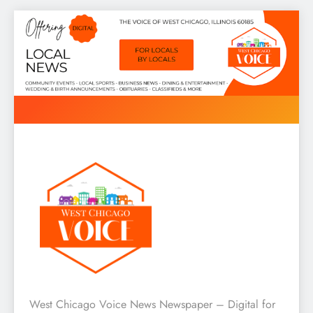
Skip
to
content
West Chicago Voice : Local
West Chicago Voice News Newspaper – Digital for