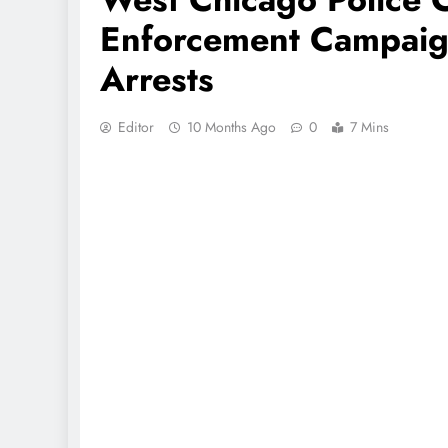
Enforcement Campaign
Arrests
Editor
10 Months Ago
0
7 Mins