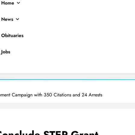
Home
News
Obituaries
Jobs
ocal News
ment Campaign with 350 Citations and 24 Arrests
Conclude STEP Grant