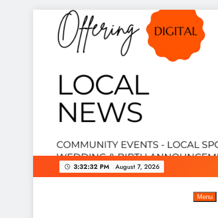
Skip
to
content
3:32:33 PM
August 7, 2026
Menu