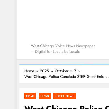
West Chicago Voice : L
West Chicago Voice News Newspaper
– Digital for Locals by Locals
Home
2025
October
7
West Chicago Police Conclude STEP Grant Enforce
CRIME
NEWS
POLICE NEWS
West Chicago Police 