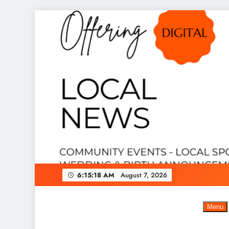
Skip
to
content
6:15:19 AM
August 7, 2026
Menu