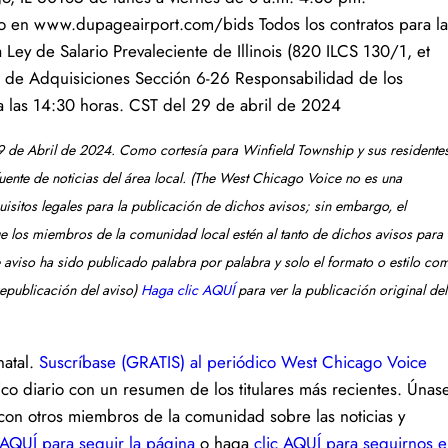
en www.dupageairport.com/bids Todos los contratos para la
 Ley de Salario Prevaleciente de Illinois (820 ILCS 130/1, et
 de Adquisiciones Sección 6-26 Responsabilidad de los
sta las 14:30 horas. CST del 29 de abril de 2024
 9 de Abril de 2024. Como cortesía para Winfield Township y sus residentes
ente de noticias del área local. (The West Chicago Voice no es una
uisitos legales para la publicación de dichos avisos; sin embargo, el
e los miembros de la comunidad local estén al tanto de dichos avisos para
e aviso ha sido publicado palabra por palabra y solo el formato o estilo co
republicación del aviso)
Haga clic AQUÍ
para ver la publicación original del
natal.
Suscríbase (GRATIS) al periódico West Chicago Voice
co diario con un resumen de los titulares más recientes. Únas
con otros miembros de la comunidad sobre las noticias y
 AQUÍ para seguir la página
o haga
clic AQUÍ para seguirnos 