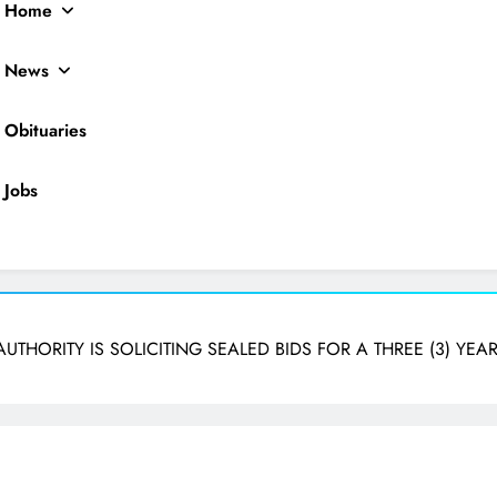
Home
News
Obituaries
Jobs
ocal News
 AUTHORITY IS SOLICITING SEALED BIDS FOR A THREE (3) YEA