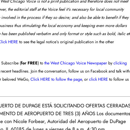
 West Chicago Voice is not a print publication and therefore does not meet
r, the editorial staff at the Voice feel it’s necessary for local community
volved in the process if they so desire; and also be able to benefit if they
 business thus stimulating the local economy and keeping even more dollars
has been published verbatim and only format or style such as bold, italic et
Click HERE
to see the legal notice’s original publication in the other
 Subscribe (
for FREE
) to
the West Chicago Voice Newspaper
by
clicking
t recent headlines. Join the conversation, follow us on Facebook and talk with
ur beloved WeGo,
Click HERE to follow the page
, or
click HERE
to follow us
ROPUERTO DE DUPAGE ESTÁ SOLICITANDO OFERTAS CERRADA
ENTO DE AEROPUERTO DE TRES (3) AÑOS Los documento
se con Nicole Forbear, Autoridad del Aeropuerto de DuPage
go, IL 60185 de lunes a viernes de 8 a.m. 4:30 pm.