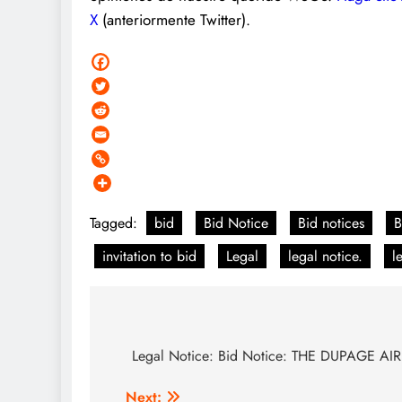
X
(anteriormente Twitter).
Tagged:
bid
Bid Notice
Bid notices
B
invitation to bid
Legal
legal notice.
l
Post
navigation
Legal Notice: Bid Notice: THE DUPAGE 
Next: