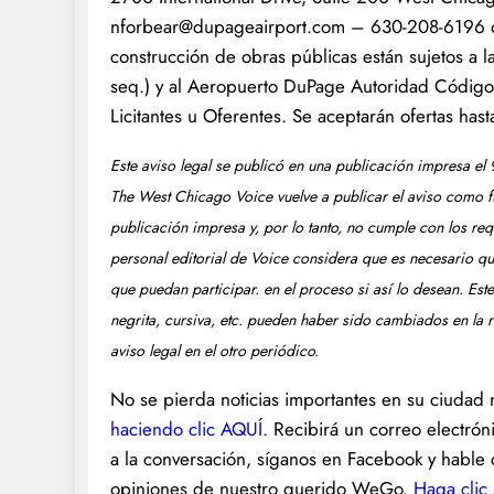
nforbear@dupageairport.com – 630-208-6196 o 
construcción de obras públicas están sujetos a la
seq.) y al Aeropuerto DuPage Autoridad Código
Licitantes u Oferentes. Se aceptarán ofertas ha
Este aviso legal se publicó en una publicación impresa el
The West Chicago Voice vuelve a publicar el aviso como fu
publicación impresa y, por lo tanto, no cumple con los req
personal editorial de Voice considera que es necesario qu
que puedan participar. en el proceso si así lo desean. Est
negrita, cursiva, etc. pueden haber sido cambiados en la 
aviso legal en el otro periódico.
No se pierda noticias importantes en su ciudad 
haciendo clic AQUÍ.
Recibirá un correo electróni
a la conversación, síganos en Facebook y hable 
opiniones de nuestro querido WeGo.
Haga clic