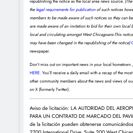
republishing the notice as the local area news source.
(The
the
legal requirements for publication
of such notices howeve
members to be made aware of such notices so they can be in
are made aware of an invitation to bid for their own local
local and circulating amongst West Chicagoans-This notice 
may have been changed in the republishing of the notice)
newspaper.
Don’t miss out on important news in your local hometown ,
HERE
. You’ll receive a daily email with a recap of the mos
other community members about the news and views of o
on X (formerly Twitter).
Aviso de licitación: LA AUTORIDAD DEL AE
PARA UN CONTRATO DE MARCADO DEL PAVIM
de la licitación pueden obtenerse comunicándo
2700 International Drive, Suite 200 West Chica