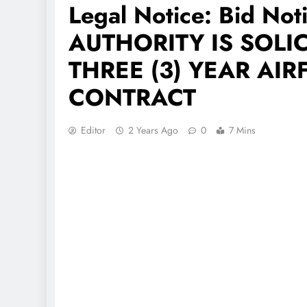
Legal Notice: Bid N
AUTHORITY IS SOLI
THREE (3) YEAR AI
CONTRACT
Editor
2 Years Ago
0
7 Mins