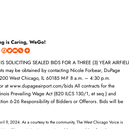
ng is Caring, WeGo!
IS SOLICITING SEALED BIDS FOR A THREE (3) YEAR AIRFIE
ay be obtained by contacting Nicole Forbear, DuPage
te 200 West Chicago, IL 60185 M-F 8 a.m. – 4:30 p.m.
 at www.dupageairport.com/bids All contracts for the
llinois Prevailing Wage Act (820 ILCS 130/1, et seq.) and
on 6-26 Responsibility of Bidders or Offerors. Bids will be
April 9, 2024. As a courtesy to the community, The West Chicago Voice is